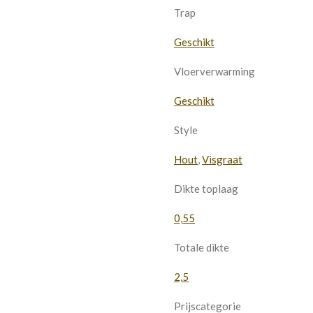
Trap
Geschikt
Vloerverwarming
Geschikt
Style
Hout
,
Visgraat
Dikte toplaag
0,55
Totale dikte
2,5
Prijscategorie