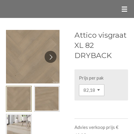
Ga
direct
naar
de
Attico visgraat
hoofdinhoud
XL 82
DRYBACK
Prijs per pak
Advies verkoop prijs €