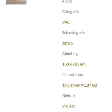
43,95
Categorie
PVC
Sub categorie
Attico
Afmeting
153 x 765 mm
Inhoud doos
16 planken = 1,87 m2
Gebruik
Project