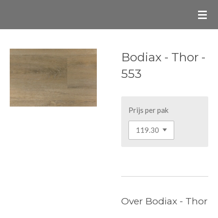
Ga
direct
naar
de
Bodiax - Thor -
hoofdinhoud
553
Prijs per pak
Over Bodiax - Thor