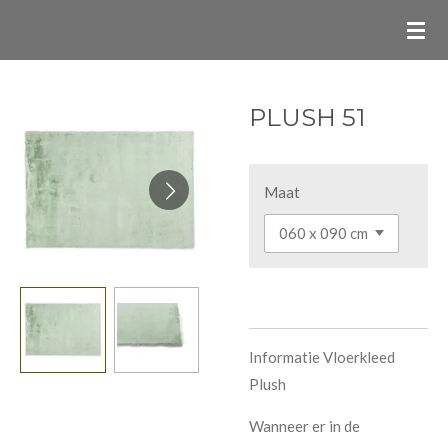
Ga
direct
naar
de
PLUSH 51
hoofdinhoud
Maat
Informatie Vloerkleed
Plush
Wanneer er in de