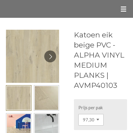
Ga
direct
naar
de
Katoen eik
hoofdinhoud
beige PVC -
ALPHA VINYL
MEDIUM
PLANKS |
AVMP40103
Prijs per pak