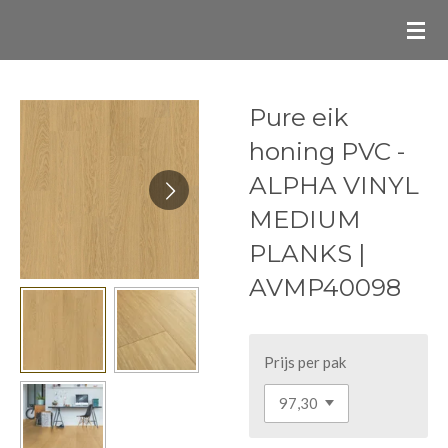
Ga
direct
naar
de
Pure eik
hoofdinhoud
honing PVC -
ALPHA VINYL
MEDIUM
PLANKS |
AVMP40098
Prijs per pak