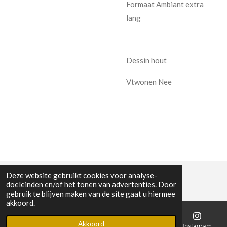
Formaat Ambiant extra
lang
Dessin hout
Vtwonen Nee
Deze website gebruikt cookies voor analyse-
doeleinden en/of het tonen van advertenties. Door
gebruik te blijven maken van de site gaat u hiermee
akkoord.
Akkoord
E-mailadres
Telefoonnummer
Kaart
Instagram