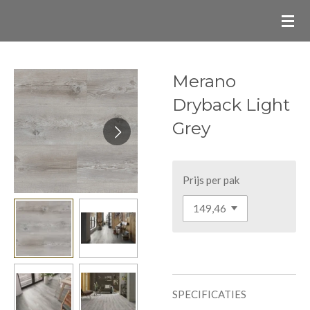
Ga
direct
naar
de
Merano
hoofdinhoud
Dryback Light
Grey
Prijs per pak
SPECIFICATIES