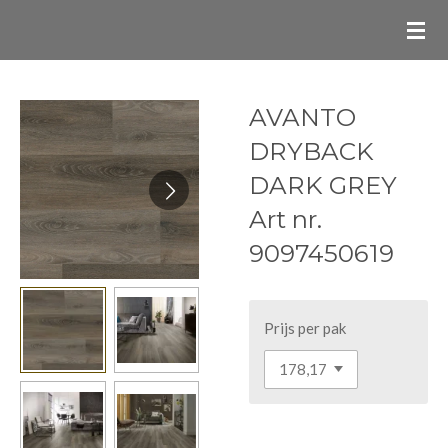
Ga
direct
naar
de
AVANTO
hoofdinhoud
DRYBACK
DARK GREY
Art nr.
9097450619
Prijs per pak