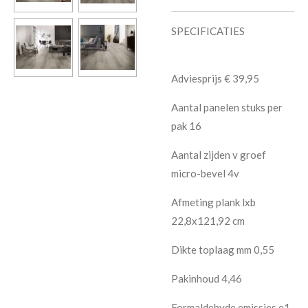
SPECIFICATIES
Adviesprijs € 39,95
Aantal panelen stuks per
pak 16
Aantal zijden v groef
micro-bevel 4v
Afmeting plank lxb
22,8x121,92 cm
Dikte toplaag mm 0,55
Pakinhoud 4,46
Formaldehyde emissies e1