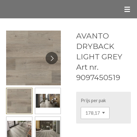
Ga
direct
naar
de
AVANTO
hoofdinhoud
DRYBACK
LIGHT GREY
Art nr.
9097450519
Prijs per pak