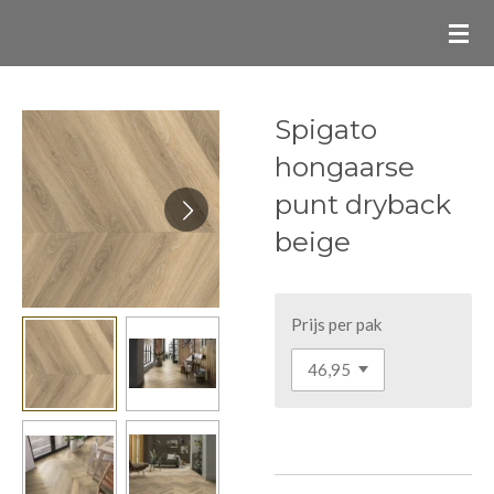
Ga
direct
naar
de
Spigato
hoofdinhoud
hongaarse
punt dryback
beige
Prijs per pak