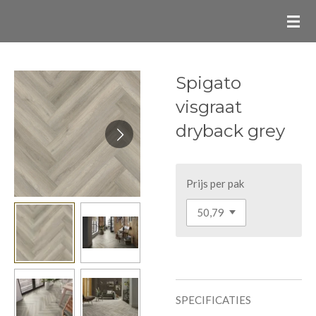
Ga
direct
naar
de
Spigato
hoofdinhoud
visgraat
dryback grey
Prijs per pak
SPECIFICATIES