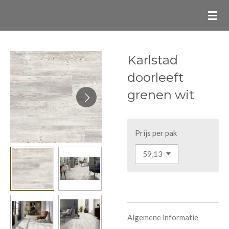
Ga
direct
naar
de
Karlstad
hoofdinhoud
doorleeft
grenen wit
Prijs per pak
Algemene informatie