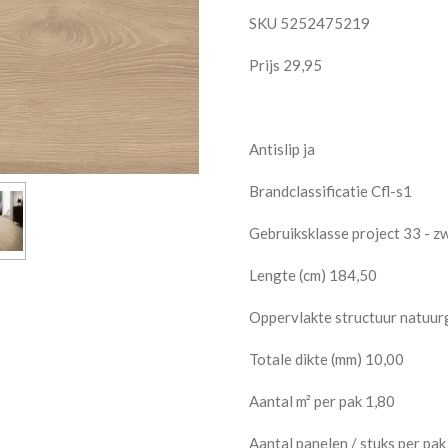
SKU 5252475219
Prijs 29,95
Antislip ja
Brandclassificatie Cfl-s1
Gebruiksklasse project 33 - z
Lengte (cm) 184,50
Oppervlakte structuur natuur
Totale dikte (mm) 10,00
Aantal m² per pak 1,80
Aantal panelen / stuks per pak