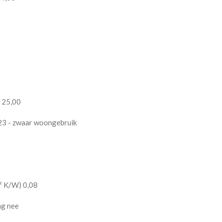
 25,00
23 - zwaar woongebruik
² K/W) 0,08
ng nee