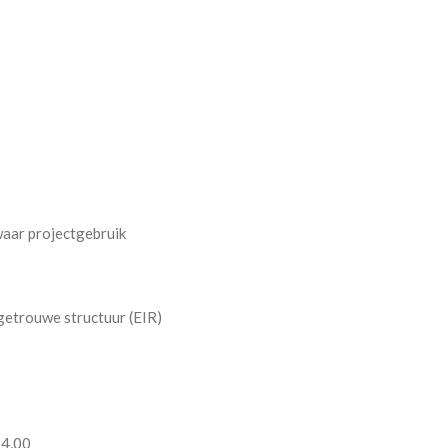
waar projectgebruik
getrouwe structuur (EIR)
 4,00