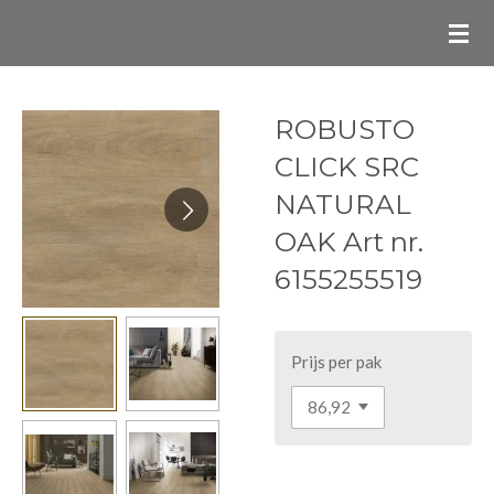
Ga
direct
naar
de
ROBUSTO
hoofdinhoud
CLICK SRC
NATURAL
OAK Art nr.
6155255519
Prijs per pak