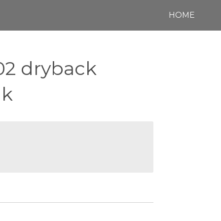
HOME
102 dryback
ak