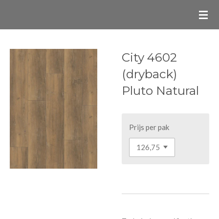
Ga
direct
naar
de
City 4602
hoofdinhoud
(dryback)
Pluto Natural
Prijs per pak