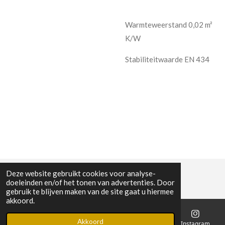
Warmteweerstand 0,02 m²
K/W
Stabiliteitwaarde EN 434
Deze website gebruikt cookies voor analyse-
doeleinden en/of het tonen van advertenties. Door
gebruik te blijven maken van de site gaat u hiermee
akkoord.
Akkoord
E-mailadres
Telefoonnummer
Kaart
Instagram