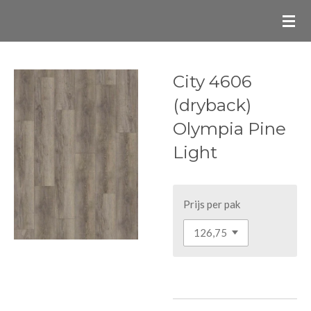
Ga
direct
naar
de
City 4606
hoofdinhoud
(dryback)
Olympia Pine
Light
Prijs per pak