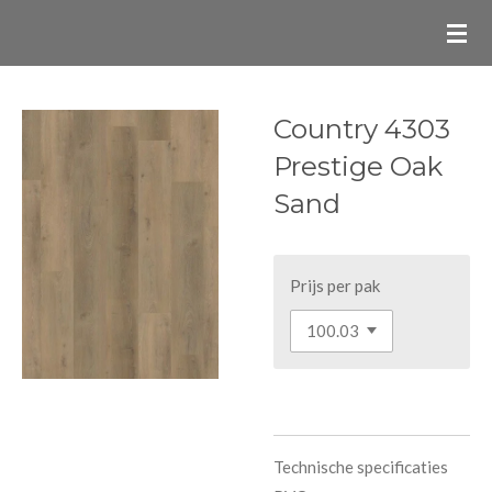
Ga
direct
naar
de
Country 4303
hoofdinhoud
Prestige Oak
Sand
Prijs per pak
Technische specificaties