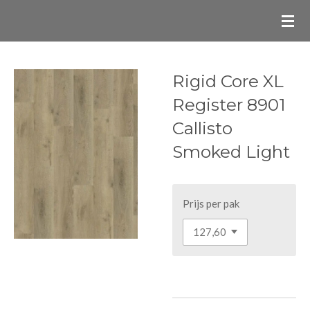
Ga
direct
naar
de
Rigid Core XL
hoofdinhoud
Register 8901
Callisto
Smoked Light
Prijs per pak