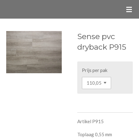
Ga
direct
naar
de
Sense pvc
hoofdinhoud
dryback P915
Prijs per pak
Artikel P915
Toplaag 0,55 mm