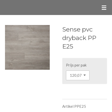
Ga
direct
naar
de
Sense pvc
hoofdinhoud
dryback PP
E25
Prijs per pak
Artikel PPE25