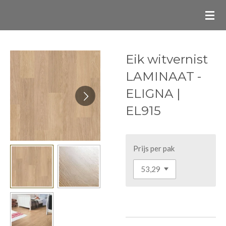
Ga
direct
naar
de
Eik witvernist
hoofdinhoud
LAMINAAT -
ELIGNA |
EL915
Prijs per pak