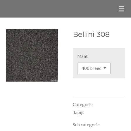
Ga
direct
naar
de
Bellini 308
hoofdinhoud
Maat
Categorie
Tapijt
Sub categorie