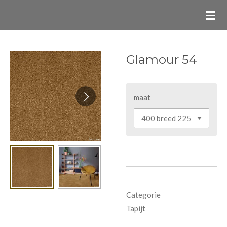
Ga
direct
naar
de
Glamour 54
hoofdinhoud
maat
Categorie
Tapijt