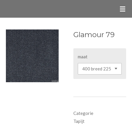
Ga
direct
naar
de
Glamour 79
hoofdinhoud
maat
Categorie
Tapijt