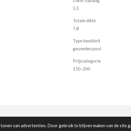
Dikte toplaag
5,5
Totale dikte
7,8
Type kwaliteit
gesneden pool
Prijscategorie
150-200
tonen van advertenties. Door gebruik te blijven maken van de site g