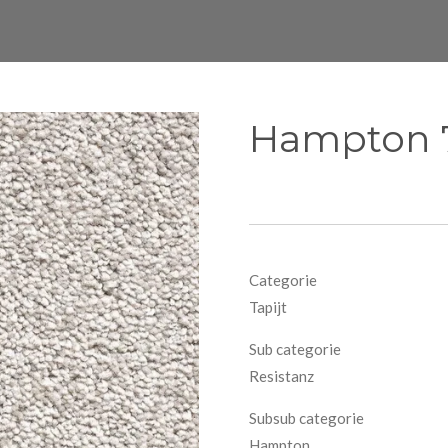
Hampton 
Categorie
Tapijt
Sub categorie
Resistanz
Subsub categorie
Hampton