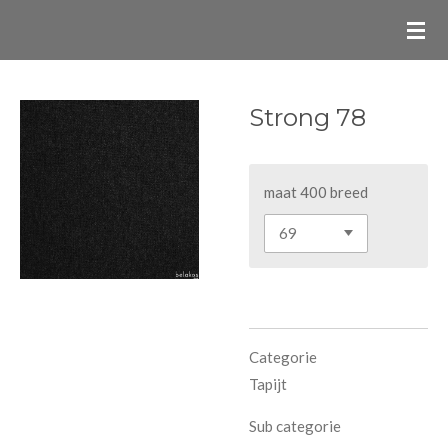
Ga
direct
naar
de
Strong 78
hoofdinhoud
maat 400 breed
Categorie
Tapijt
Sub categorie