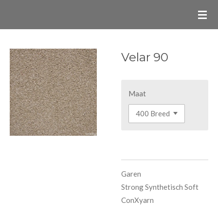
Ga
direct
naar
de
Velar 90
hoofdinhoud
Maat
Garen
Strong Synthetisch Soft
ConXyarn