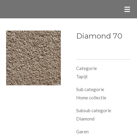
Ga
direct
naar
de
Diamond 70
hoofdinhoud
Categorie
Tapijt
Sub categorie
Home collectie
Subsub categorie
Diamond
Garen