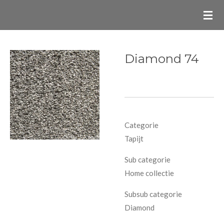
Ga
direct
naar
de
Diamond 74
hoofdinhoud
Categorie
Tapijt
Sub categorie
Home collectie
Subsub categorie
Diamond