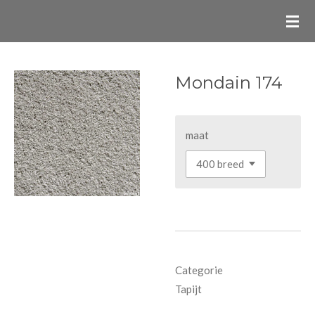
Ga
direct
naar
de
Mondain 174
hoofdinhoud
maat
Categorie
Tapijt