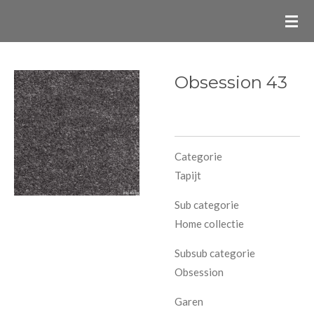
Ga
direct
naar
de
Obsession 43
hoofdinhoud
Categorie
Tapijt
Sub categorie
Home collectie
Subsub categorie
Obsession
Garen