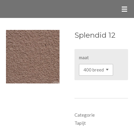
Ga
direct
naar
de
Splendid 12
hoofdinhoud
maat
Categorie
Tapijt