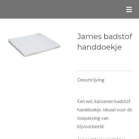
Ga
direct
naar
de
James badstof
hoofdinhoud
handdoekje
Omschrijving
Een wit, katoenen badstof
handdoekje. Ideaal voor de
toepassing van
bijvoorbeeld: