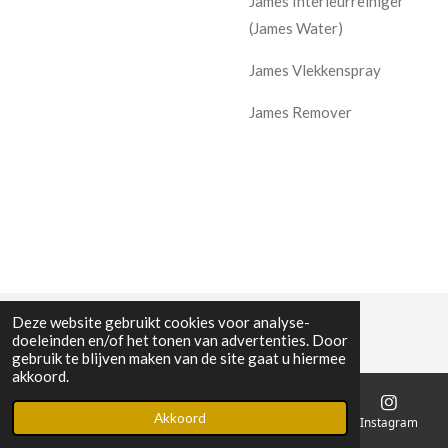
James Interieurreiniger
(James Water)
James Vlekkenspray
James Remover
Deze website gebruikt cookies voor analyse-
doeleinden en/of het tonen van advertenties. Door
gebruik te blijven maken van de site gaat u hiermee
akkoord.
Akkoord
E-mailadres
Telefoonnummer
Kaart
Instagram