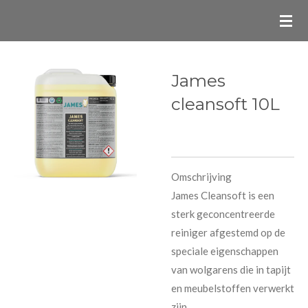
Ga
direct
naar
de
James
hoofdinhoud
cleansoft 10L
Omschrijving
James Cleansoft is een
sterk geconcentreerde
reiniger afgestemd op de
speciale eigenschappen
van wolgarens die in tapijt
en meubelstoffen verwerkt
zijn.