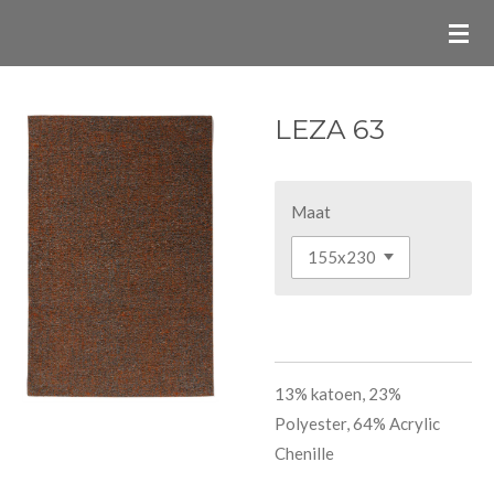
Ga
direct
naar
de
LEZA 63
hoofdinhoud
Maat
13% katoen, 23%
Polyester, 64% Acrylic
Chenille