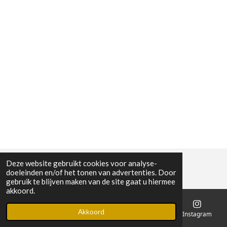
Deze website gebruikt cookies voor analyse-
doeleinden en/of het tonen van advertenties. Door
gebruik te blijven maken van de site gaat u hiermee
akkoord.
Akkoord
E-mailadres
Telefoonnummer
Kaart
Instagram