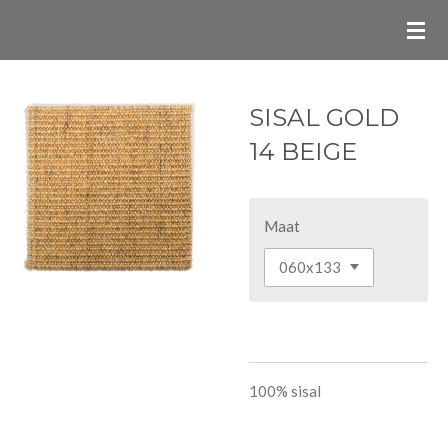
Ga
direct
naar
de
SISAL GOLD
hoofdinhoud
14 BEIGE
Maat
100% sisal