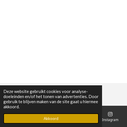
Deze website gebruikt cookies voor analyse-
doeleinden en/of het tonen van advertenties. Door
gebruik te blijven maken van de site gaat u hiermee
akkoord.
Akkoord
E-mailadres
Telefoonnummer
Kaart
Instagram