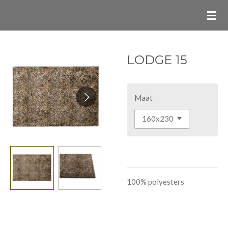
Ga
direct
naar
de
LODGE 15
hoofdinhoud
Maat
100% polyesters