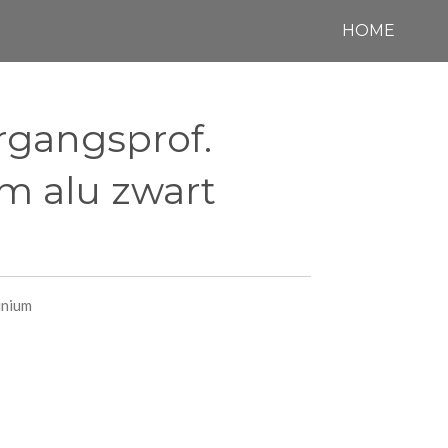
HOME
rgangsprof.
mm alu zwart
inium