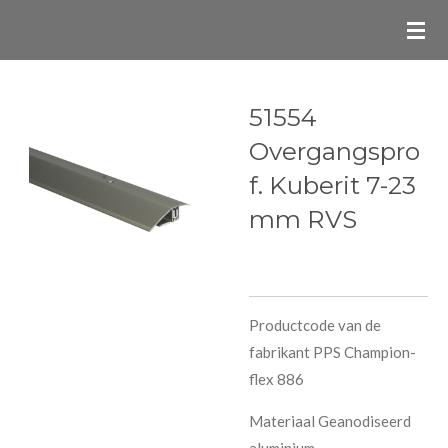
Ga
direct
naar
de
51554
hoofdinhoud
Overgangspro
f. Kuberit 7-23
mm RVS
Productcode van de
fabrikant PPS Champion-
flex 886
Materiaal Geanodiseerd