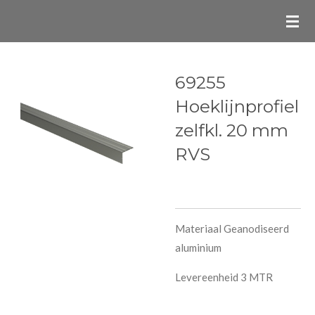
Ga
direct
naar
de
69255
hoofdinhoud
Hoeklijnprofiel
zelfkl. 20 mm
RVS
Materiaal Geanodiseerd
aluminium
Levereenheid 3 MTR