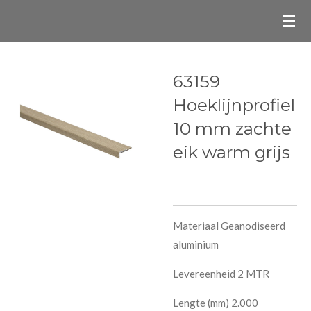
Ga
direct
naar
de
63159
hoofdinhoud
Hoeklijnprofiel
10 mm zachte
eik warm grijs
Materiaal Geanodiseerd
aluminium
Levereenheid 2 MTR
Lengte (mm) 2.000