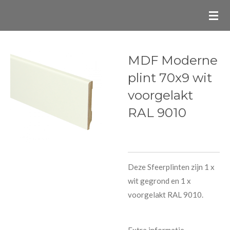
Ga
direct
naar
de
MDF Moderne
hoofdinhoud
plint 70x9 wit
voorgelakt
RAL 9010
Deze Sfeerplinten zijn 1 x
wit gegrond en 1 x
voorgelakt RAL 9010.