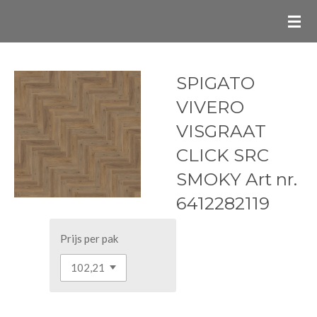
Ga
direct
naar
de
SPIGATO
hoofdinhoud
VIVERO
VISGRAAT
CLICK SRC
SMOKY Art nr.
6412282119
Prijs per pak