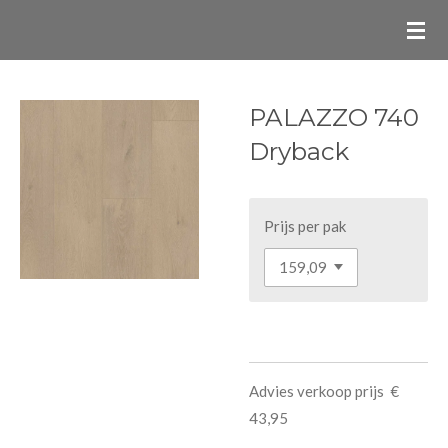
Ga
direct
naar
de
PALAZZO 740
hoofdinhoud
Dryback
Prijs per pak
Advies verkoop prijs €
43,95