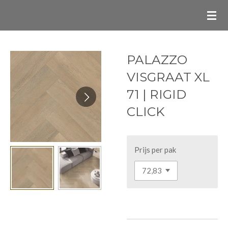
Ga
direct
naar
de
PALAZZO
hoofdinhoud
VISGRAAT XL
71 | RIGID
CLICK
Prijs per pak