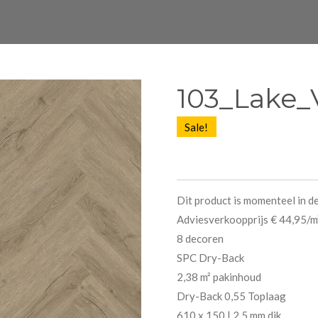
103_Lake_
Sale!
Dit product is momenteel in d
Adviesverkoopprijs € 44,95/m
8 decoren
SPC Dry-Back
2,38 m² pakinhoud
Dry-Back 0,55 Toplaag
610 x 150 | 2,5 mm dik