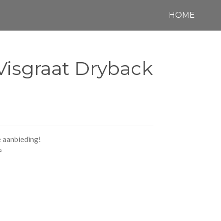
HOME
Visgraat Dryback
e aanbieding!
²