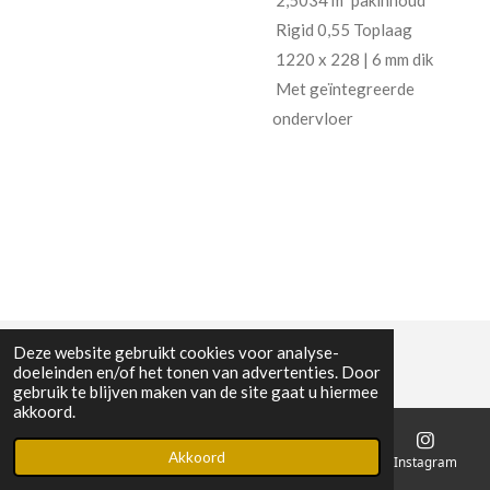
2,5034 m² pakinhoud
Rigid 0,55 Toplaag
1220 x 228 | 6 mm dik
Met geïntegreerde
ondervloer
Deze website gebruikt cookies voor analyse-
doeleinden en/of het tonen van advertenties. Door
gebruik te blijven maken van de site gaat u hiermee
akkoord.
Akkoord
E-mailadres
Telefoonnummer
Kaart
Instagram