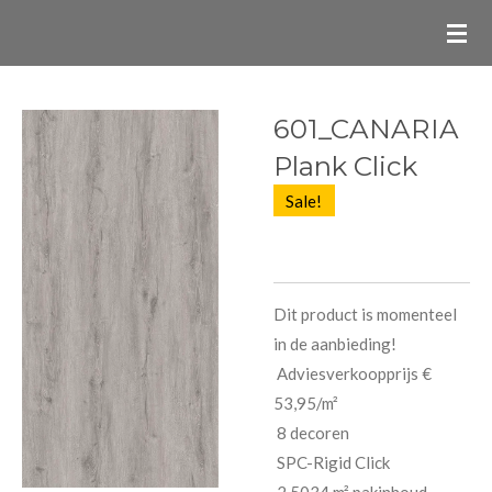
Ga
direct
naar
de
601_CANARIA
hoofdinhoud
Plank Click
Sale!
Dit product is momenteel
in de aanbieding!
Adviesverkoopprijs €
53,95/m²
8 decoren
SPC-Rigid Click