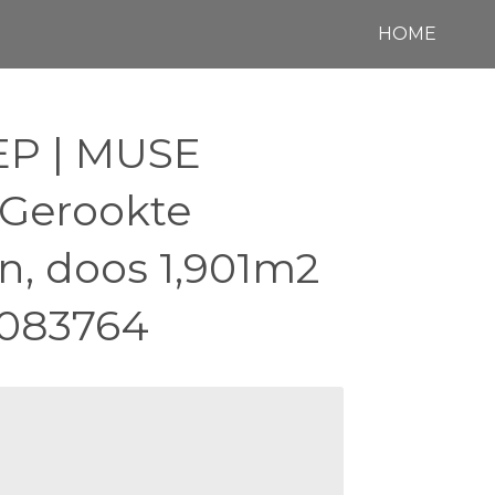
HOME
EP | MUSE
Gerookte
n, doos 1,901m2
0083764