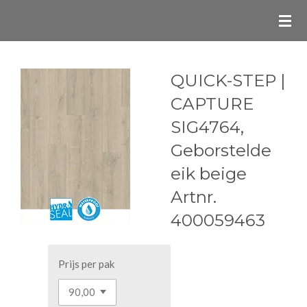
Ga
direct
naar
de
QUICK-STEP |
hoofdinhoud
CAPTURE
SIG4764,
Geborstelde
eik beige
Artnr.
400059463
Prijs per pak